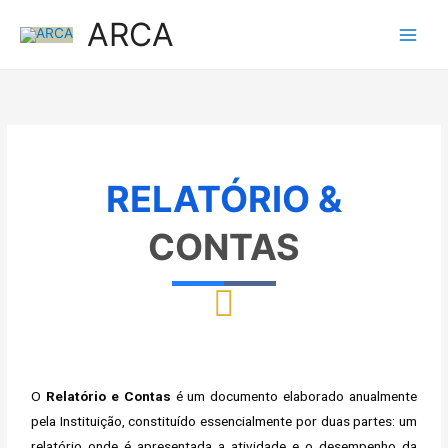
Skip
ARCA
to
content
RELATÓRIO &
CONTAS
O
Relatório e Contas
é um documento elaborado anualmente
pela Instituição, constituído essencialmente por duas partes: um
relatório onde é apresentada a atividade e o desempenho da